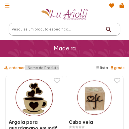
Madeira
ordernar
lista
grade
Argola para
Cubo vela
guardanapo em mdf